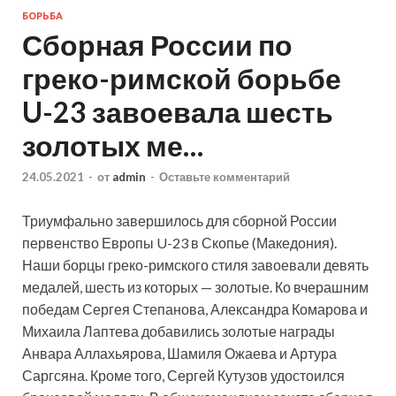
БОРЬБА
Сборная России по
греко-римской борьбе
U-23 завоевала шесть
золотых ме…
24.05.2021
-
от
admin
-
Оставьте комментарий
Триумфально завершилось для сборной России
первенство Европы U-23 в Скопье (Македония).
Наши борцы греко-римского стиля завоевали девять
медалей, шесть из которых — золотые. Ко вчерашним
победам Сергея Степанова, Александра Комарова и
Михаила Лаптева добавились золотые
награды
Анвара Аллахьярова, Шамиля Ожаева и Артура
Саргсяна. Кроме того, Сергей Кутузов удостоился