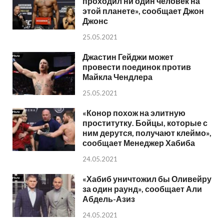
проходил ни один человек на
этой планете», сообщает Джон
Джонс
25.05.2021
Джастин Гейджи может
провести поединок против
Майкла Чендлера
25.05.2021
«Конор похож на элитную
проститутку. Бойцы, которые с
ним дерутся, получают клеймо»,
сообщает Менеджер Хабиба
24.05.2021
«Хабиб уничтожил бы Оливейру
за один раунд», сообщает Али
Абдель-Азиз
24.05.2021