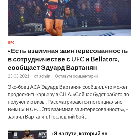
UFC
«Есть взаимная заинтересованность
в сотрудничестве с UFC и Bellator»,
сообщает Эдуард Вартанян
25.05.2021
-
от
admin
-
Оставьте комментарий
Экс-боец ACA Эдуард Вартанян сообщил, что может
продолжить карьеру в США. «Сейчас будет работа по
получению визы. Рассматриваются потенциально
Bellator и UFC. Это взаимная заинтересованность», –
заявил Вартанян. Последний бой …
«Я на пути, который не