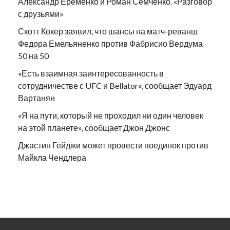
Александр Еременко и Роман Семченко. «Разговор
с друзьями»
Скотт Кокер заявил, что шансы на матч-реванш
Федора Емельяненко против Фабрисио Вердума
50 на 50
«Есть взаимная заинтересованность в
сотрудничестве с UFC и Bellator», сообщает Эдуард
Вартанян
«Я на пути, который не проходил ни один человек
на этой планете», сообщает Джон Джонс
Джастин Гейджи может провести поединок против
Майкла Чендлера