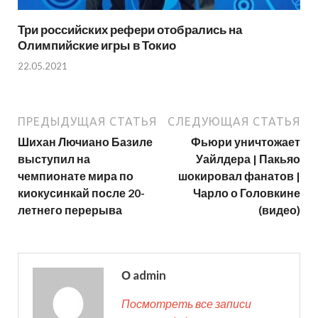
Три российских рефери отобрались на
Олимпийские игры в Токио
22.05.2021
ПРЕДЫДУЩАЯ СТАТЬЯ
СЛЕДУЮЩАЯ СТАТЬЯ
Шихан Лючиано Базиле
Фьюри уничтожает
выступил на
Уайлдера | Пакьяо
чемпионате мира по
шокировал фанатов |
киокусинкай после 20-
Чарло о Головкине
летнего перерыва
(видео)
О admin
Посмотреть все записи