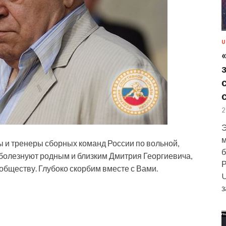
U
2
Э
м
ы и тренеры сборных команд России по вольной,
б
оболезнуют родным и близким Дмитрия Георгиевича,
Р
обществу. Глубоко скорбим вместе с Вами.
U
з