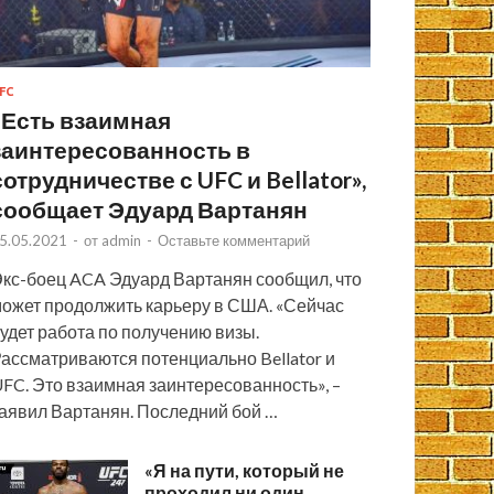
FC
«Есть взаимная
заинтересованность в
сотрудничестве с UFC и Bellator»,
сообщает Эдуард Вартанян
5.05.2021
-
от
admin
-
Оставьте комментарий
кс-боец ACA Эдуард Вартанян сообщил, что
ожет продолжить карьеру в США. «Сейчас
удет работа по получению визы.
ассматриваются потенциально Bellator и
FC. Это взаимная заинтересованность», –
аявил Вартанян. Последний бой …
«Я на пути, который не
проходил ни один