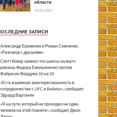
области
24.05.2021
ПОСЛЕДНИЕ ЗАПИСИ
Александр Еременко и Роман Семченко.
«Разговор с друзьями»
Скотт Кокер заявил, что шансы на матч-
реванш Федора Емельяненко против
Фабрисио Вердума 50 на 50
«Есть взаимная заинтересованность в
сотрудничестве с UFC и Bellator», сообщает
Эдуард Вартанян
«Я на пути, который не проходил ни один
человек на этой планете», сообщает Джон
Джонс