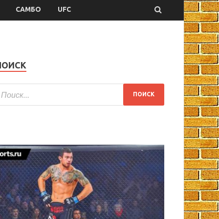
САМБО
UFC
ПОИСК