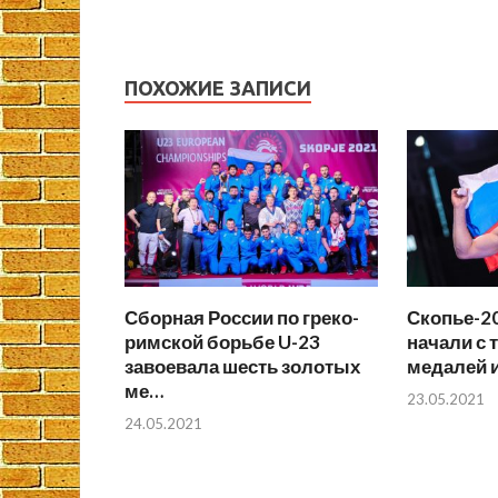
ПОХОЖИЕ ЗАПИСИ
Сборная России по греко-
Скопье-20
римской борьбе U-23
начали с 
завоевала шесть золотых
медалей 
ме…
23.05.2021
24.05.2021