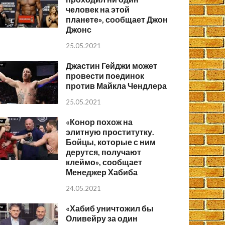
человек на этой
планете», сообщает Джон
Джонс
25.05.2021
Джастин Гейджи может
провести поединок
против Майкла Чендлера
25.05.2021
«Конор похож на
элитную проститутку.
Бойцы, которые с ним
дерутся, получают
клеймо», сообщает
Менеджер Хабиба
24.05.2021
«Хабиб уничтожил бы
Оливейру за один