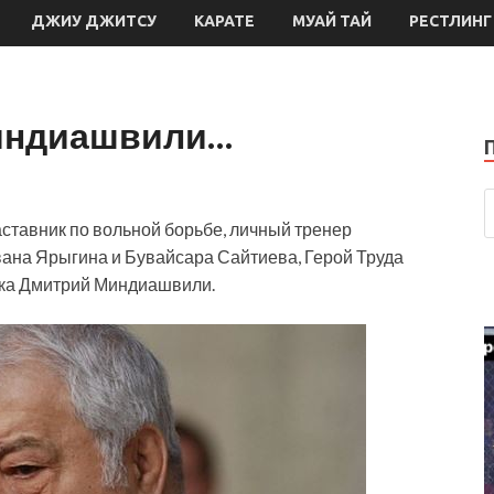
ДЖИУ ДЖИТСУ
КАРАТЕ
МУАЙ ТАЙ
РЕСТЛИНГ
Миндиашвили…
аставник по вольной борьбе, личный тренер
ана Ярыгина и Бувайсара Сайтиева, Герой Труда
ека Дмитрий Миндиашвили.