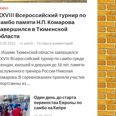
АМБО
XXVIII Всероссийский турнир по
самбо памяти Н.П. Комарова
завершился в Тюменской
области
5.05.2021
-
от
admin
-
Оставьте комментарий
 Ишиме Тюменской области завершился
XVIII Всероссийский турнир по самбо среди
енщин, юношей и девушек до 18 лет, памяти
аслуженного тренера России Николая
омарова. В соревнованиях приняли участие
портсмены из …
Один день до старта
первенства Европы по
самбо на Кипре