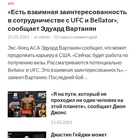
UFC
«Есть взаимная заинтересованность
в сотрудничестве с UFC и Bellator»,
сообщает Эдуард Вартанян
25.05.2021
-
от
admin
-
Оставьте комментарий
Экс-боец ACA Эдуард Вартанян сообщил, что может
продолжить карьеру в США. «Сейчас будет работа по
получению визы. Рассматриваются потенциально
Bellator и UFC. Это взаимная заинтересованность», –
заявил Вартанян. Последний бой …
«Я на пути, который не
проходил ни один человек на
этой планете», сообщает Джон
Джонс
25.05.2021
Джастин Гейджи может