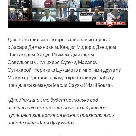
Для этого фильма авторы записали интервью
с Захари Дамьяновым, Кендзи Мидори, Дэвидом
Пиктхоллом, Хацуо Роямой, Дмитрием
Савельевым, Кунихиро Сузуки, Масаясу
Сугихарой, Норичика Цукамото и многими другими.
Можно представить, какую кропотливую работу
проделала команда Марли Саузы (Marli Souza).
«
Для Лючиано это будет не только год
исчерпывающих тренировок, но и духовное
путешествие, которое может привести его к
победе благодаря духу Будо»