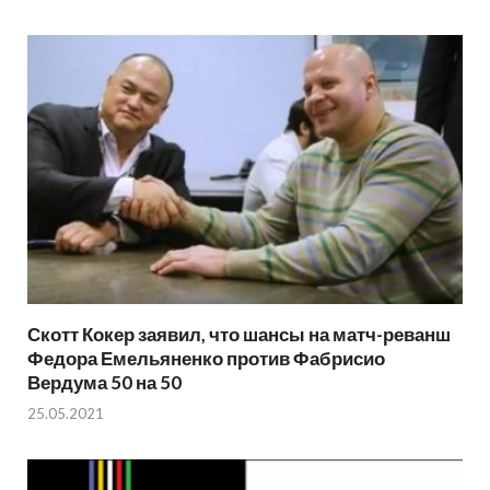
Скотт Кокер заявил, что шансы на матч-реванш
Федора Емельяненко против Фабрисио
Вердума 50 на 50
25.05.2021