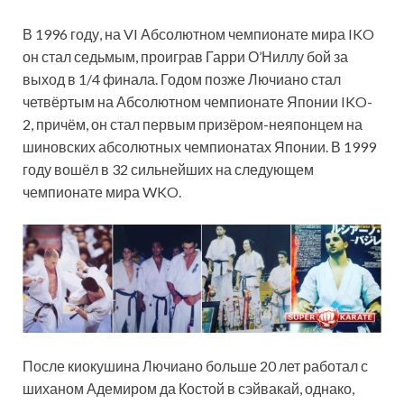
В 1996 году, на VI
Абсолютном чемпионате мира IKO
он стал седьмым, проиграв Гарри О’Ниллу бой за
выход в 1/4 финала. Годом позже Лючиано стал
четвёртым на Абсолютном чемпионате Японии IKO-
2, причём, он стал первым призёром-неяпонцем на
шиновских абсолютных чемпионатах Японии. В 1999
году вошёл в 32 сильнейших на следующем
чемпионате мира WKO.
После киокушина Лючиано больше 20 лет работал с
шиханом Адемиром да Костой в сэйвакай, однако,