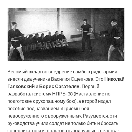
Весомый вклад во внедрение самбо в ряды армии
внесли два ученика Василия Ощепкова. Это
Николай
Галковский
и
Борис Сагателян.
Первый
разработал систему НПРБ-38 (Наставление по
подготовке к рукопашному бою), а второй издал
пособие под названием «Приемы боя
невооруженного с вооруженным». Разумеется, эти
руководства учили солдат не только бить и бросать
соперника, но и использовать подручные средства: