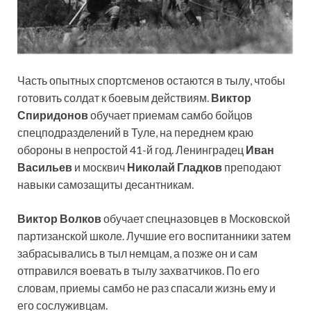
Часть опытных спортсменов остаются в тылу, чтобы
готовить солдат к боевым действиям.
Виктор
Спиридонов
обучает приемам самбо бойцов
спецподразделений в Туле, на переднем краю
обороны в непростой 41-й год. Ленинградец
Иван
Васильев
и москвич
Николай Гладков
преподают
навыки самозащиты десантникам.
Виктор Волков
обучает спецназовцев в Московской
партизанской школе. Лучшие его воспитанники затем
забрасывались в тыл немцам, а позже он и сам
отправился воевать в тылу захватчиков. По его
словам, приемы самбо не раз спасали жизнь ему и
его сослуживцам.