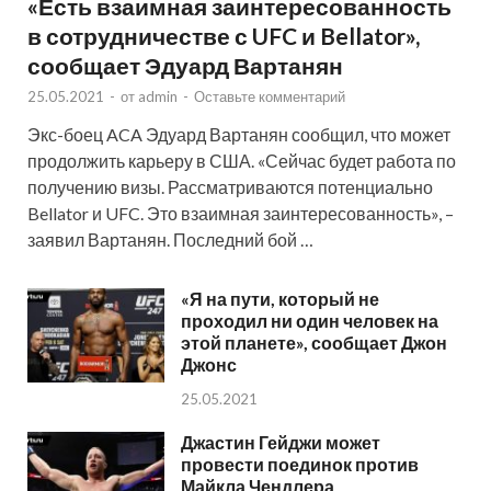
«Есть взаимная заинтересованность
в сотрудничестве с UFC и Bellator»,
сообщает Эдуард Вартанян
25.05.2021
-
от
admin
-
Оставьте комментарий
Экс-боец ACA Эдуард Вартанян сообщил, что может
продолжить карьеру в США. «Сейчас будет работа по
получению визы. Рассматриваются потенциально
Bellator и UFC. Это взаимная заинтересованность», –
заявил Вартанян. Последний бой …
«Я на пути, который не
проходил ни один человек на
этой планете», сообщает Джон
Джонс
25.05.2021
Джастин Гейджи может
провести поединок против
Майкла Чендлера