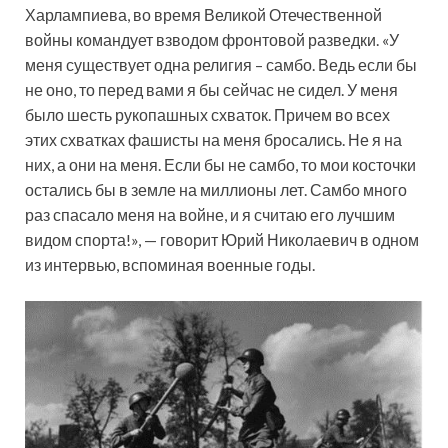
Харлампиева, во время Великой Отечественной
войны командует взводом фронтовой разведки. «У
меня существует одна религия – самбо. Ведь если бы
не оно, то перед вами я бы сейчас не сидел. У меня
было шесть рукопашных схваток. Причем во всех
этих схватках фашисты на меня бросались. Не я на
них, а они на меня. Если бы не самбо, то мои косточки
остались бы в земле на миллионы лет. Самбо много
раз спасало меня на войне, и я считаю его лучшим
видом спорта!», — говорит Юрий Николаевич в одном
из интервью, вспоминая военные годы.