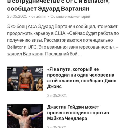
в сотрудничестве с UFC и Bellator»,
сообщает Эдуард Вартанян
25.05.2021
-
от
admin
-
Оставьте комментарий
Экс-боец ACA Эдуард Вартанян сообщил, что может
продолжить карьеру в США. «Сейчас будет работа по
получению визы. Рассматриваются потенциально
Bellator и UFC. Это взаимная заинтересованность», –
заявил Вартанян. Последний бой …
«Я на пути, который не
проходил ни один человек на
этой планете», сообщает Джон
Джонс
25.05.2021
Джастин Гейджи может
провести поединок против
Майкла Чендлера
25.05.2021