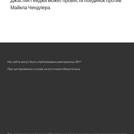
Джастин Гейджи может провести поединок против
Майкла Чендлера
На сайте могут быть опубликованы материалы 18+!
При цитировании ссылка на источник обязательна.