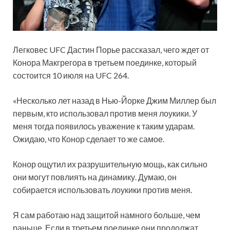
Легковес UFC Дастин Порье рассказал, чего ждет от
Конора Макгрегора в третьем поединке, который
состоится 10 июля на UFC 264.
«Несколько лет назад в Нью-Йорке Джим Миллер был
первым, кто использовал против меня лоукики. У
меня тогда появилось уважение к таким ударам.
Ожидаю,
что Конор сделает то же самое.
Конор ощутил их разрушительную мощь, как сильно
они могут повлиять на динамику. Думаю, он
собирается использовать лоукики против меня.
Я сам работаю над защитой намного больше, чем
раньше. Если в третьем поединке они продолжат