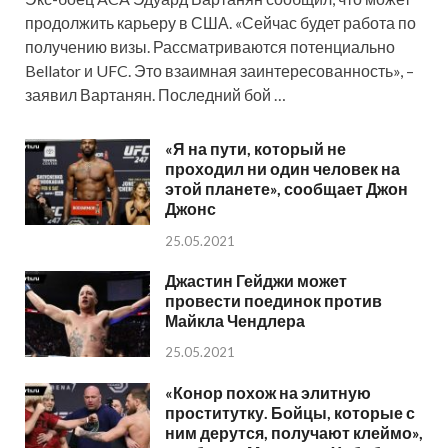
продолжить карьеру в США. «Сейчас будет работа по
получению визы. Рассматриваются потенциально
Bellator и UFC. Это взаимная заинтересованность», –
заявил Вартанян. Последний бой …
«Я на пути, который не
проходил ни один человек на
этой планете», сообщает Джон
Джонс
25.05.2021
Джастин Гейджи может
провести поединок против
Майкла Чендлера
25.05.2021
«Конор похож на элитную
проститутку. Бойцы, которые с
ним дерутся, получают клеймо»,