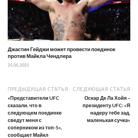
Джастин Гейджи может провести поединок
против Майкла Чендлера
25.05.2021
ПРЕДЫДУЩАЯ СТАТЬЯ
СЛЕДУЮЩАЯ СТАТЬЯ
«Представители UFC
Оскар Де Ла Хойя –
сказали, что в
президенту UFC: «Я
следующем поединке
надеру тебе зад,
сведут меня с
маленькая сучка»
соперником из топ-5»,
сообщает Майкл