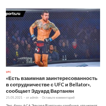
UFC
«Есть взаимная заинтересованность
в сотрудничестве с UFC и Bellator»,
сообщает Эдуард Вартанян
25.05.2021
-
от
admin
-
Оставьте комментарий
Экс-боец ACA Эдуард Вартанян сообщил, что может