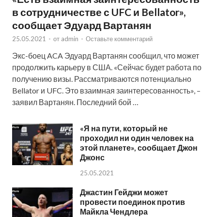
в сотрудничестве с UFC и Bellator»,
сообщает Эдуард Вартанян
25.05.2021
-
от
admin
-
Оставьте комментарий
Экс-боец ACA Эдуард Вартанян сообщил, что может
продолжить карьеру в США. «Сейчас будет работа по
получению визы. Рассматриваются потенциально
Bellator и UFC. Это взаимная заинтересованность», –
заявил Вартанян. Последний бой …
«Я на пути, который не
проходил ни один человек на
этой планете», сообщает Джон
Джонс
25.05.2021
Джастин Гейджи может
провести поединок против
Майкла Чендлера