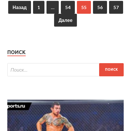
Назад
1
…
54
55
56
57
Далее
ПОИСК