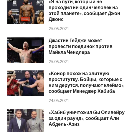
«Я на пути, который не
проходил ни один человек на
этой планете», сообщает Джон
Джонс
25.05.2021
Джастин Гейджи может
провести поединок против
Майкла Чендлера
25.05.2021
«Конор похож на элитную
проститутку. Бойцы, которые с
ним дерутся, получают клеймо»,
сообщает Менеджер Хабиба
24.05.2021
«Хабиб уничтожил бы Оливейру
за один раунд», сообщает Али
Абдель-Азиз