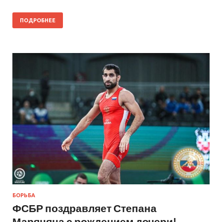
ПОДРОБНЕЕ
БОРЬБА
ФСБР поздравляет Степана
Маряняна с рождением дочери!