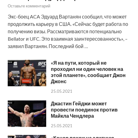
Оставьте комментарий
Экс-боец ACA Эдуард Вартанян сообщил, что может
продолжить карьеру в США. «Сейчас будет работа по
получению визы. Рассматриваются потенциально
Bellator и UFC. Это взаимная заинтересованность», –
заявил Вартанян. Последний бой …
«Я на пути, который не
проходил ни один человек на
этой планете», сообщает Джон
Джонс
25.05.2021
Джастин Гейджи может
провести поединок против
Майкла Чендлера
25.05.2021
«Конор похож на элитную