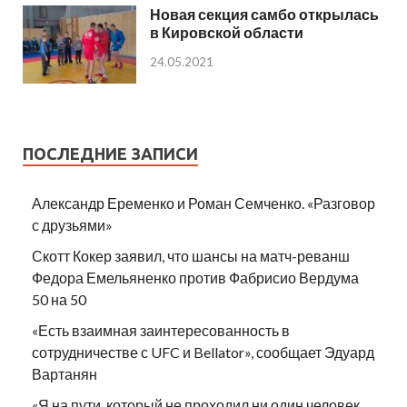
Новая секция самбо открылась
в Кировской области
24.05.2021
ПОСЛЕДНИЕ ЗАПИСИ
Александр Еременко и Роман Семченко. «Разговор
с друзьями»
Скотт Кокер заявил, что шансы на матч-реванш
Федора Емельяненко против Фабрисио Вердума
50 на 50
«Есть взаимная заинтересованность в
сотрудничестве с UFC и Bellator», сообщает Эдуард
Вартанян
«Я на пути, который не проходил ни один человек