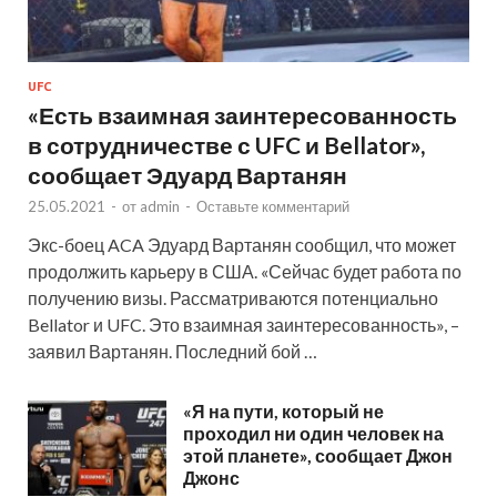
UFC
«Есть взаимная заинтересованность
в сотрудничестве с UFC и Bellator»,
сообщает Эдуард Вартанян
25.05.2021
-
от
admin
-
Оставьте комментарий
Экс-боец ACA Эдуард Вартанян сообщил, что может
продолжить карьеру в США. «Сейчас будет работа по
получению визы. Рассматриваются потенциально
Bellator и UFC. Это взаимная заинтересованность», –
заявил Вартанян. Последний бой …
«Я на пути, который не
проходил ни один человек на
этой планете», сообщает Джон
Джонс