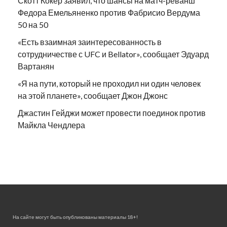
Скотт Кокер заявил, что шансы на матч-реванш
Федора Емельяненко против Фабрисио Вердума
50 на 50
«Есть взаимная заинтересованность в
сотрудничестве с UFC и Bellator», сообщает Эдуард
Вартанян
«Я на пути, который не проходил ни один человек
на этой планете», сообщает Джон Джонс
Джастин Гейджи может провести поединок против
Майкла Чендлера
На сайте могут быть опубликованы материалы 18+!