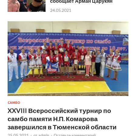
сообщает Арман Царукян
24.05.2021
САМБО
XXVIII Всероссийский турнир по
самбо памяти Н.П. Комарова
завершился в Тюменской области
25.05.2021
-
от
admin
-
Оставьте комментарий