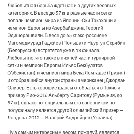
Любопытная борьба ждет нас и в других весовых
категориях. В весе до 57 кг в разные части сетки
попали чемпион мира из Японии Юки Такахаши и
чемпион Европы из Азербайджана Георгий
Эдишерашвили. В весе до 65 кг экс-россияне
Магомедмурад Гаджиев (Польша) и Ньургун Скрябин
(Белоруссия) встретятся уже в 18 финала.
Любопытно, что также в нижней части турнирной
сетки и чемпион Европы Ильяс Бекбулатов
(Узбекистан), и чемпион мира Бека Ломтадзе (Грузия)
и отобравшийся внутри страны американец Джордан
Оливер. Есть хорошие шансы отобраться в Токио и
призеру Рио-2016 Альберту Саритову (Румыния, до
97 кг), однако потенциальным его соперником по
полуфиналу является другой олимпийский призер —
Лондона-2012 — Валерий Андрейцев (Украина).
Ну а самым интересным весом, пожалуй, является