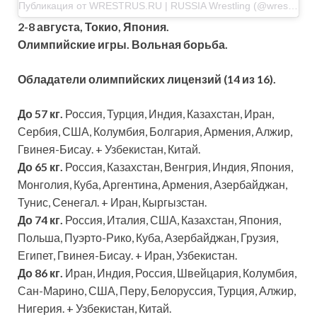
Публикация от WRESTRUS.RU | RUSSIA Wrestling (@wrestrus_ru)
2-8 августа, Токио, Япония.
Олимпийские игры. Вольная борьба.
Обладатели олимпийских лицензий (14 из 16).
До 57 кг.
Россия, Турция, Индия, Казахстан, Иран,
Сербия, США, Колумбия, Болгария, Армения, Алжир,
Гвинея-Бисау. + Узбекистан, Китай.
До 65 кг.
Россия, Казахстан, Венгрия, Индия, Япония,
Монголия, Куба, Аргентина, Армения, Азербайджан,
Тунис, Сенегал. + Иран, Кыргызстан.
До 74 кг.
Россия, Италия, США, Казахстан, Япония,
Польша, Пуэрто-Рико, Куба, Азербайджан, Грузия,
Египет, Гвинея-Бисау. + Иран, Узбекистан.
До 86 кг.
Иран, Индия, Россия, Швейцария, Колумбия,
Сан-Марино, США, Перу, Белоруссия, Турция, Алжир,
Нигерия. + Узбекистан, Китай.