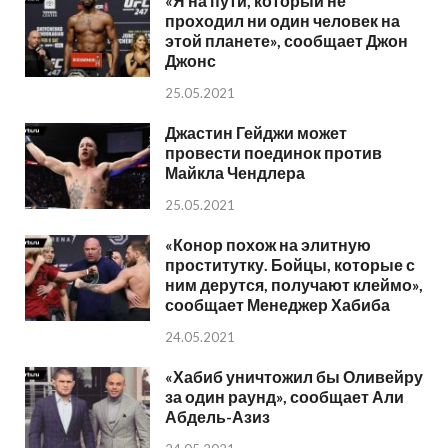
«Я на пути, который не
проходил ни один человек на
этой планете», сообщает Джон
Джонс
25.05.2021
Джастин Гейджи может
провести поединок против
Майкла Чендлера
25.05.2021
«Конор похож на элитную
проститутку. Бойцы, которые с
ним дерутся, получают клеймо»,
сообщает Менеджер Хабиба
24.05.2021
«Хабиб уничтожил бы Оливейру
за один раунд», сообщает Али
Абдель-Азиз