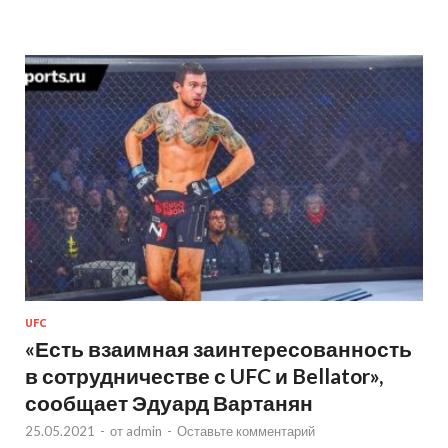
UFC
«Есть взаимная заинтересованность
в сотрудничестве с UFC и Bellator»,
сообщает Эдуард Вартанян
25.05.2021
-
от
admin
-
Оставьте комментарий