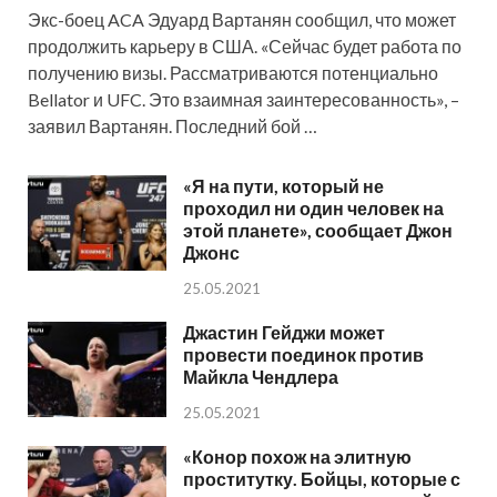
Экс-боец ACA Эдуард Вартанян сообщил, что может
продолжить карьеру в США. «Сейчас будет работа по
получению визы. Рассматриваются потенциально
Bellator и UFC. Это взаимная заинтересованность», –
заявил Вартанян. Последний бой …
«Я на пути, который не
проходил ни один человек на
этой планете», сообщает Джон
Джонс
25.05.2021
Джастин Гейджи может
провести поединок против
Майкла Чендлера
25.05.2021
«Конор похож на элитную
проститутку. Бойцы, которые с